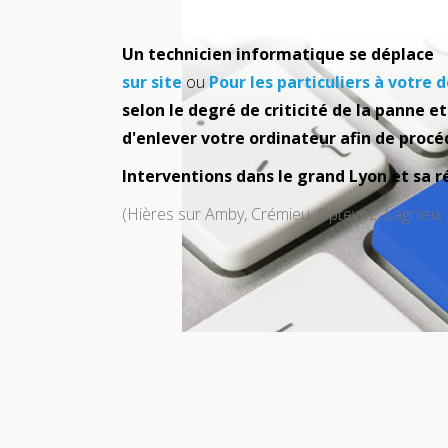
Un
technicien informatique se déplace
sur site
ou
Pour les particuliers à votre 
selon le degré de criticité de la panne e
d'enlever votre ordinateur afin de procé
Interventions dans le grand Lyon et sa r
(Hières sur Amby, Crémieu, Optevoz, Lagnieu, 