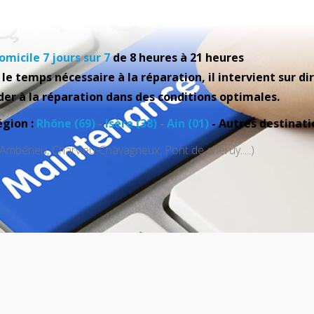
domicile
7 jours sur 7
de 8 heures à 21 heures
t le temps nécessaire à la réparation, il intervient sur
der à la réparation dans des conditions optimales.
égion :
Rhône (69)
-
Isère (38)
-
Ain (01)
- Autres destinati
Ambérieu, Charvieu-Chavagneux, Pont de cheruy.....)