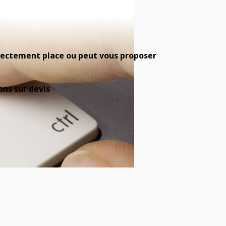
 directement place ou peut vous proposer
ons sur devis