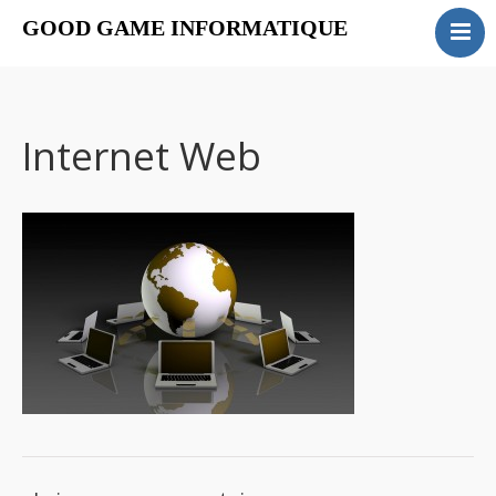
GOOD GAME INFORMATIQUE
ACCUEIL
INSTALLATION
MAINTENANCE
Internet Web
FORMATION
SERVICES
CONTACT
Actualités