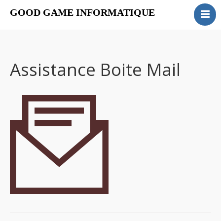
GOOD GAME INFORMATIQUE
ACCUEIL
INSTALLATION
MAINTENANCE
Assistance Boite Mail
FORMATION
SERVICES
CONTACT
Actualités