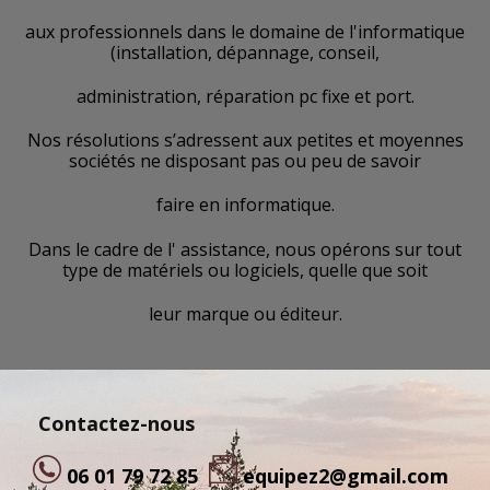
aux professionnels dans le domaine de l'informatique
(installation, dépannage, conseil,
administration, réparation pc fixe et port.
Nos résolutions s’adressent aux petites et moyennes
sociétés ne disposant pas ou peu de savoir
faire en informatique.
Dans le cadre de l' assistance, nous opérons sur tout
type de matériels ou logiciels, quelle que soit
leur marque ou éditeur.
Contactez-nous
06 01 79 72 85
equipez2@gmail.com