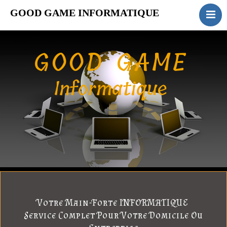
GOOD GAME INFORMATIQUE
ACCUEIL
INSTALLATION
GOOD GAME
MAINTENANCE
FORMATION
Informatique
SERVICES
CONTACT
Actualités
Votre Main-Forte INFORMATIQUE
Service Complet Pour Votre Domicile Ou